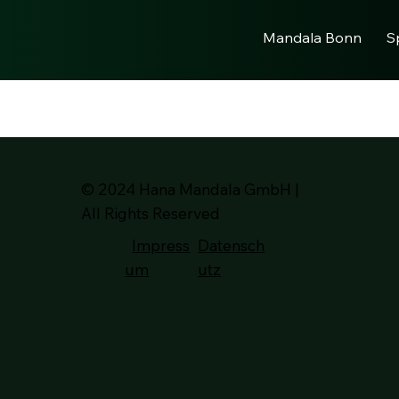
Mandala Bonn
S
© 2024 Hana Mandala GmbH |
All Rights Reserved
Impress
Datensch
um
utz